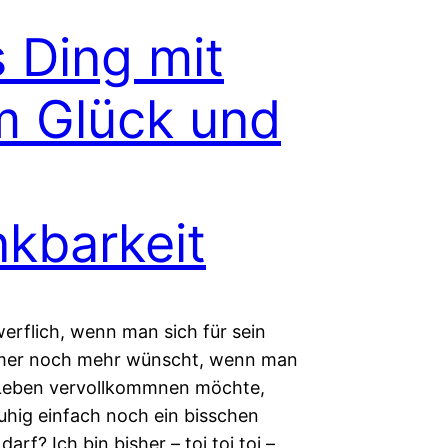
 Ding mit
 Glück und
kbarkeit
werflich, wenn man sich für sein
mer noch mehr wünscht, wenn man
 Leben vervollkommnen möchte,
uhig einfach noch ein bisschen
darf? Ich bin bisher – toi toi toi –