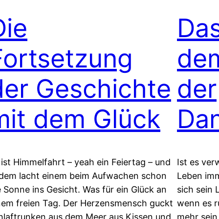
Die
Das
Fortsetzung
dem
der Geschichte
der
mit dem Glück
Dan
 ist Himmelfahrt – yeah ein Feiertag – und
Ist es ver
dem lacht einem beim Aufwachen schon
Leben im
e Sonne ins Gesicht. Was für ein Glück an
sich sein
nem freien Tag. Der Herzensmensch guckt
wenn es r
hlaftrunken aus dem Meer aus Kissen und
mehr sein 