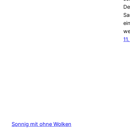
De
Sa
ei
w
11
Sonnig mit ohne Wolken