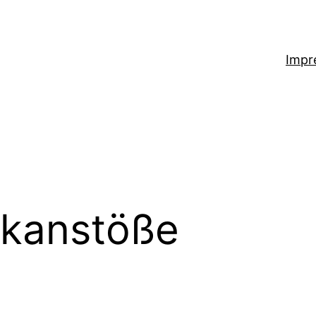
Impr
kanstöße