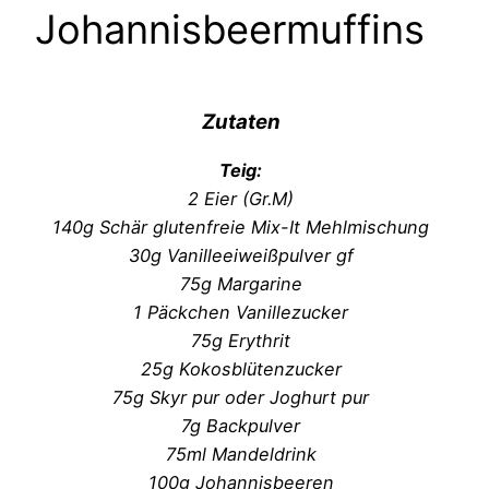
Johannisbeermuffins
Zutaten
Teig:
2 Eier (Gr.M)
140g Schär glutenfreie Mix-It Mehlmischung
30g Vanilleeiweißpulver gf
75g Margarine
1 Päckchen Vanillezucker
75g Erythrit
25g Kokosblütenzucker
75g Skyr pur oder Joghurt pur
7g Backpulver
75ml Mandeldrink
100g Johannisbeeren